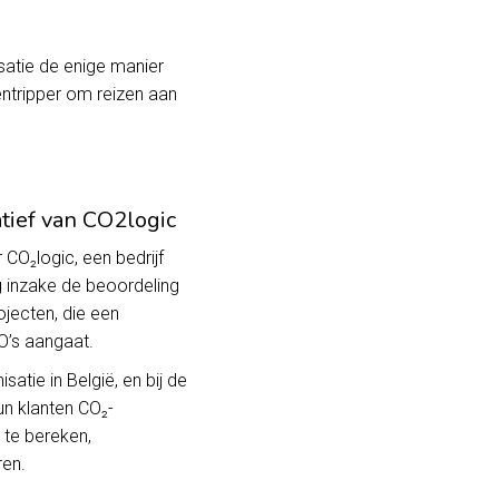
atie de enige manier
ntripper om reizen aan
atief van CO2logic
 CO₂logic, een bedrijf
g inzake de beoordeling
ojecten, die een
’s aangaat.
atie in België, en bij de
un klanten CO₂-
r te bereken,
en.