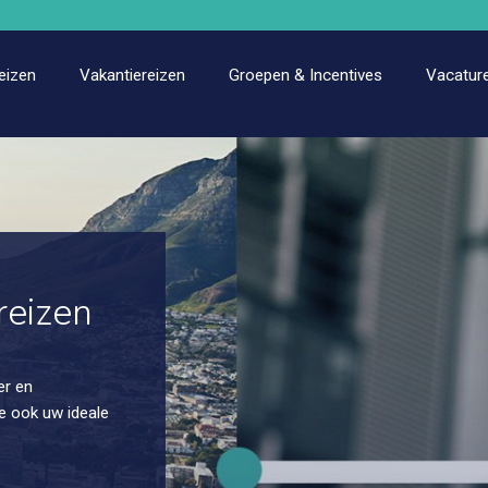
eizen
Vakantiereizen
Groepen & Incentives
Vacatur
reizen
er en
e ook uw ideale