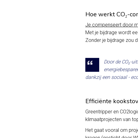
Hoe werkt CO₂-co
Je compenseert door mid
Met je bijdrage wordt een
Zonder je bijdrage zou d
Door de CO₂-uit
energiebesparen
dankzij een sociaal - e
Efficiënte kooksto
Greentripper en CO2logi
klimaatprojecten van top
Het gaat vooral om proj
kregen (gesticht door W