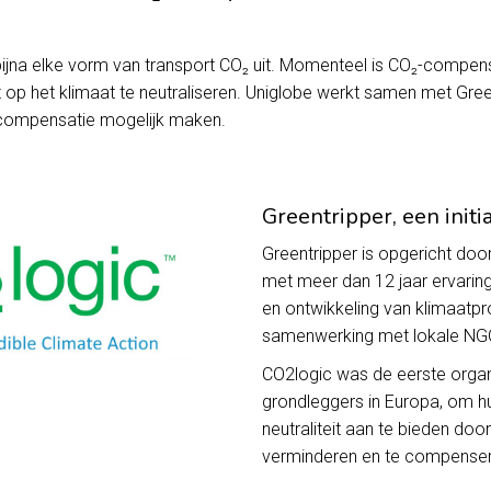
jna elke vorm van transport CO₂ uit. Momenteel is CO₂-compens
op het klimaat te neutraliseren. Uniglobe werkt samen met Gree
-compensatie mogelijk maken.
Greentripper, een initi
Greentripper is opgericht door
met meer dan 12 jaar ervarin
en ontwikkeling van klimaatpr
samenwerking met lokale NGO
CO2logic was de eerste organis
grondleggers in Europa, om h
neutraliteit aan te bieden doo
verminderen en te compenser