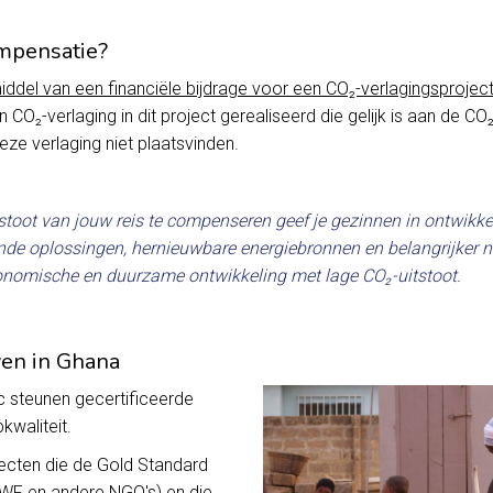
mpensatie?
del van een financiële bijdrage voor een CO₂-verlagingsproject 
 CO₂-verlaging in dit project gerealiseerd die gelijk is aan de CO₂
eze verlaging niet plaatsvinden.
stoot van jouw reis te compenseren geef je gezinnen in ontwikk
de oplossingen, hernieuwbare energiebronnen en belangrijker n
conomische en duurzame ontwikkeling met lage CO₂-uitstoot.
ven in Ghana
c steunen gecertificeerde
kwaliteit.
ecten die de Gold Standard
WF en andere NGO's) en die