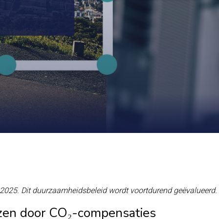
l 2025. Dit duurzaamheidsbeleid wordt voortdurend geëvalueerd.
zen door CO₂-compensaties