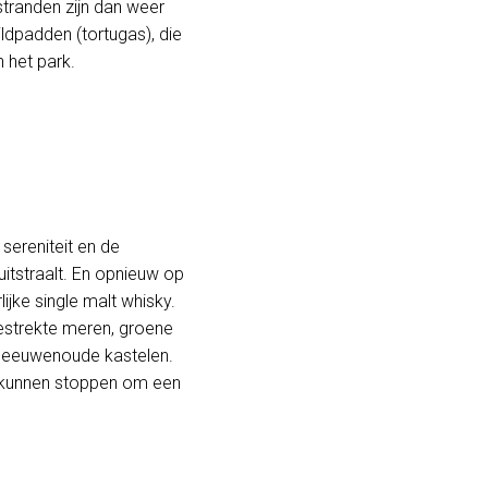
tranden zijn dan weer
ldpadden (tortugas), die
het park.
sereniteit en de
itstraalt. En opnieuw op
jke single malt whisky.
estrekte meren, groene
n eeuwenoude kastelen.
 kunnen stoppen om een