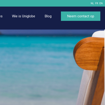
NL
FR
EN
es
Wie is Uniglobe
Blog
Neem contact op