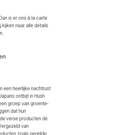
Dan is er ons à la carte
ijken naar alle details
n.
en
 een heerlijke nachtrust
Japans ontbijt in Hush
een groep van groente-
eggen dat hun
eide verse producten de
. Vergezeld van
roducten zoals gegrilde