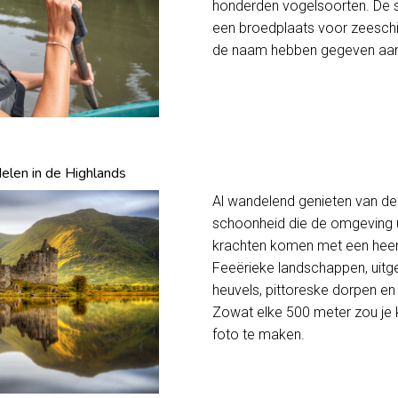
honderden vogelsoorten. De s
een broedplaats voor zeeschi
de naam hebben gegeven aan 
elen in de Highlands
Al wandelend genieten van de 
schoonheid die de omgeving u
krachten komen met een heerli
Feeërieke landschappen, uitg
heuvels, pittoreske dorpen e
Zowat elke 500 meter zou je
foto te maken.