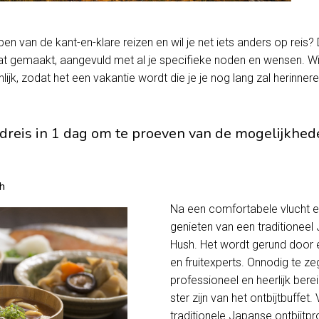
en van de kant-en-klare reizen en wil je net iets anders op reis? 
 gemaakt, aangevuld met al je specifieke noden en wensen. Wij k
ijk, zodat het een vakantie wordt die je je nog lang zal herinnere
ldreis in 1 dag om te proeven van de mogelijkhed
h
Na een comfortabele vlucht en
genieten van een traditioneel 
Hush. Het wordt gerund door 
en fruitexperts. Onnodig te z
professioneel en heerlijk ber
ster zijn van het ontbijtbuffet
traditionele Japanse ontbijtp