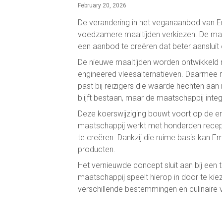
February 20, 2026
De verandering in het veganaanbod van Emi
voedzamere maaltijden verkiezen. De maat
een aanbod te creëren dat beter aansluit 
De nieuwe maaltijden worden ontwikkeld 
engineered vleesalternatieven. Daarmee r
past bij reizigers die waarde hechten aa
blijft bestaan, maar de maatschappij inte
Deze koerswijziging bouwt voort op de er
maatschappij werkt met honderden recep
te creëren. Dankzij die ruime basis kan E
producten.
Het vernieuwde concept sluit aan bij een 
maatschappij speelt hierop in door te ki
verschillende bestemmingen en culinaire v