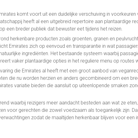
rates komt voort uit een duidelijke verschuiving in voorkeuren 
schappij heeft al een uitgebreid repertoire aan plantaardige r
op een breder publiek dat bewuster eet tijdens het reizen.
rond herkenbare producten zoals groenten, granen en peulvruch
icht Emirates zich op eenvoud en transparantie in wat passagier
n natuurlijke ingrediënten. Het bestaande systeem waarbij passa
greert vaker plantaardige opties in het reguliere menu op routes 
varing die Emirates al heeft met een groot aanbod van veganrec
ten die nu worden herzien en anders gecombineerd om een bre
mirates variatie bieden die aansluit op uiteenlopende smaken zon
trend waarbij reizigers meer aandacht besteden aan wat ze eten, z
ezen voor gerechten die zowel voedzaam als toegankelijk zijn. D
erwachtingen zodat de maaltijden herkenbaar blijven voor een in