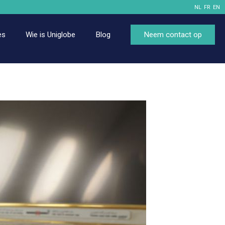
NL
FR
EN
es
Wie is Uniglobe
Blog
Neem contact op